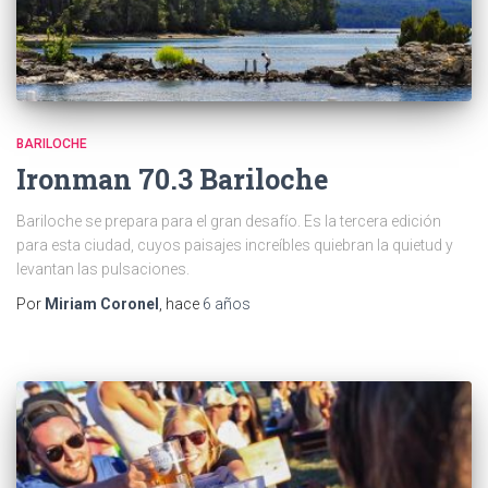
BARILOCHE
Ironman 70.3 Bariloche
Bariloche se prepara para el gran desafío. Es la tercera edición
para esta ciudad, cuyos paisajes increíbles quiebran la quietud y
levantan las pulsaciones.
Por
Miriam Coronel
, hace
6 años