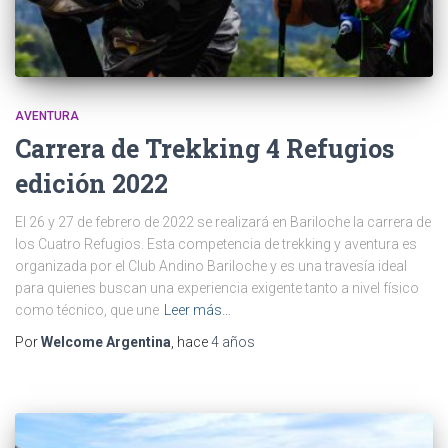
AVENTURA
Carrera de Trekking 4 Refugios
edición 2022
El 26 y 27 de febrero de 2022 se realizará en Bariloche la carrera de
los Cuatro Refugios. Esta competencia de trekking y aventura es
organizada por el Club Andino Bariloche y es una travesía ideal
para quienes buscan una experiencia exigente tanto a nivel físico
como técnico, que une
Leer más…
Por
Welcome Argentina
, hace
4 años