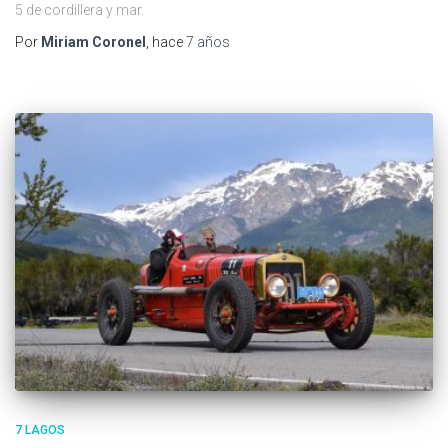
5 de cordillera y mar.
Por
Miriam Coronel
, hace
7 años
7 LAGOS