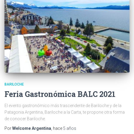
BARILOCHE
Feria Gastronómica BALC 2021
El evento gastronómico más trascendente de Bariloche y de la
Patagonia Argentina, Bariloche a la Carta, te propone otra forma
de conocer Bariloche.
Por
Welcome Argentina
, hace
5 años