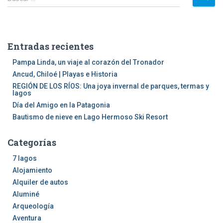
u
entradas
s
c
a
Entradas recientes
r
:
Pampa Linda, un viaje al corazón del Tronador
Ancud, Chiloé | Playas e Historia
REGIÓN DE LOS RÍOS: Una joya invernal de parques, termas y
lagos
Día del Amigo en la Patagonia
Bautismo de nieve en Lago Hermoso Ski Resort
Categorías
7 lagos
Alojamiento
Alquiler de autos
Aluminé
Arqueología
Aventura