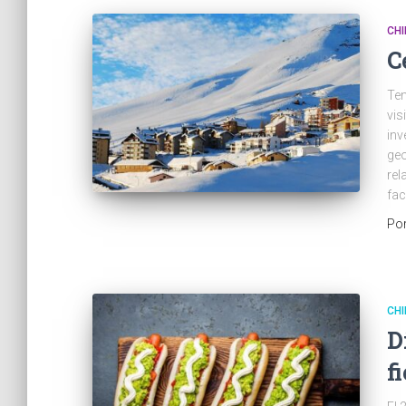
CHI
C
Tem
vis
inv
geo
rel
faci
Po
CHI
D
f