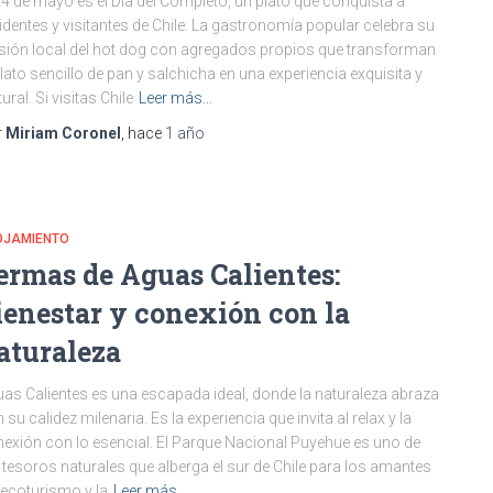
24 de mayo es el Día del Completo, un plato que conquista a
identes y visitantes de Chile. La gastronomía popular celebra su
sión local del hot dog con agregados propios que transforman
plato sencillo de pan y salchicha en una experiencia exquisita y
tural. Si visitas Chile
Leer más…
r
Miriam Coronel
, hace
1 año
OJAMIENTO
ermas de Aguas Calientes:
ienestar y conexión con la
aturaleza
as Calientes es una escapada ideal, donde la naturaleza abraza
 su calidez milenaria. Es la experiencia que invita al relax y la
exión con lo esencial. El Parque Nacional Puyehue es uno de
 tesoros naturales que alberga el sur de Chile para los amantes
 ecoturismo y la
Leer más…