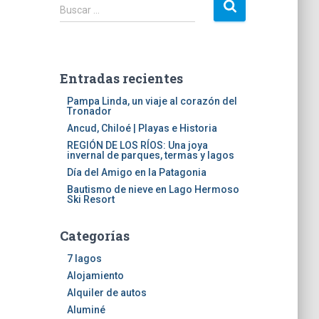
B
Buscar …
u
s
c
a
Entradas recientes
r
:
Pampa Linda, un viaje al corazón del
Tronador
Ancud, Chiloé | Playas e Historia
REGIÓN DE LOS RÍOS: Una joya
invernal de parques, termas y lagos
Día del Amigo en la Patagonia
Bautismo de nieve en Lago Hermoso
Ski Resort
Categorías
7 lagos
Alojamiento
Alquiler de autos
Aluminé