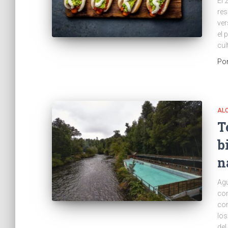
El 
res
ver
el 
cul
Po
AL
T
b
n
Agu
con
con
los
del