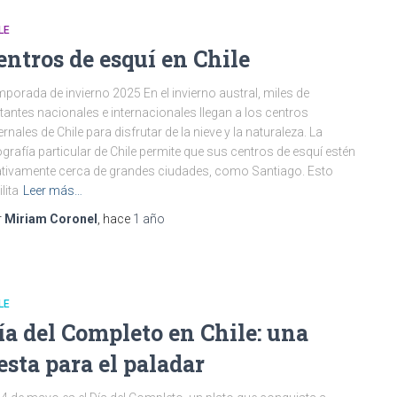
LE
entros de esquí en Chile
porada de invierno 2025 En el invierno austral, miles de
itantes nacionales e internacionales llegan a los centros
ernales de Chile para disfrutar de la nieve y la naturaleza. La
grafía particular de Chile permite que sus centros de esquí estén
ativamente cerca de grandes ciudades, como Santiago. Esto
lita
Leer más…
r
Miriam Coronel
, hace
1 año
LE
ía del Completo en Chile: una
iesta para el paladar