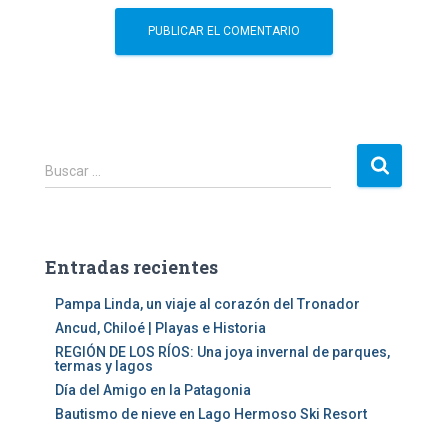
B
Buscar …
u
s
c
a
Entradas recientes
r
:
Pampa Linda, un viaje al corazón del Tronador
Ancud, Chiloé | Playas e Historia
REGIÓN DE LOS RÍOS: Una joya invernal de parques,
termas y lagos
Día del Amigo en la Patagonia
Bautismo de nieve en Lago Hermoso Ski Resort