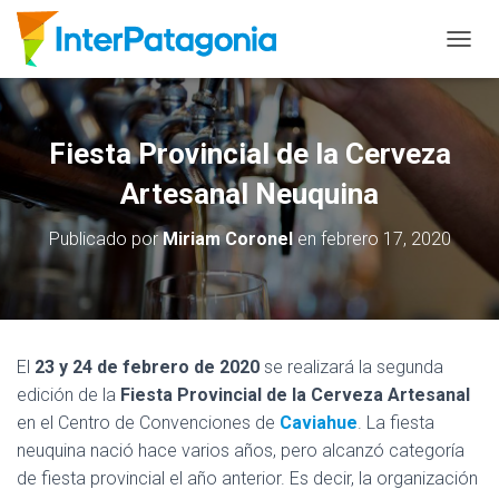
C
A
M
B
I
Fiesta Provincial de la Cerveza
A
R
Artesanal Neuquina
M
O
Publicado por
Miriam Coronel
en
febrero 17, 2020
D
O
D
E
N
A
El
23 y 24 de febrero de 2020
se realizará la segunda
V
edición de la
Fiesta Provincial de la Cerveza Artesanal
E
G
en el Centro de Convenciones de
Caviahue
. La fiesta
A
neuquina nació hace varios años, pero alcanzó categoría
C
de fiesta provincial el año anterior. Es decir, la organización
I