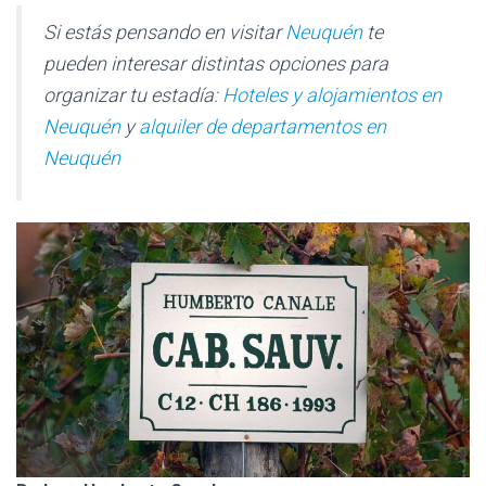
Si estás pensando en visitar
Neuquén
te
pueden interesar distintas opciones para
organizar tu estadía:
Hoteles y alojamientos en
Neuquén
y
alquiler de departamentos en
Neuquén