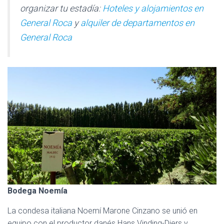
organizar tu estadía:
Hoteles y alojamientos en
General Roca
y
alquiler de departamentos en
General Roca
Bodega Noemía
La condesa italiana Noemí Marone Cinzano se unió en
equipo con el productor danés Hans Vinding-Diers y