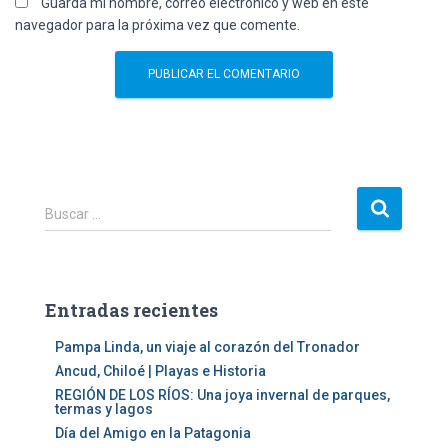
Guarda mi nombre, correo electrónico y web en este
navegador para la próxima vez que comente.
B
Buscar …
u
s
c
a
Entradas recientes
r
:
Pampa Linda, un viaje al corazón del Tronador
Ancud, Chiloé | Playas e Historia
REGIÓN DE LOS RÍOS: Una joya invernal de parques,
termas y lagos
Día del Amigo en la Patagonia