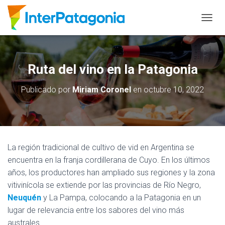
C
A
M
B
I
Ruta del vino en la Patagonia
A
R
Publicado por
Miriam Coronel
en
octubre 10, 2022
M
O
D
O
D
E
La región tradicional de cultivo de vid en Argentina se
N
A
encuentra en la franja cordillerana de Cuyo. En los últimos
V
años, los productores han ampliado sus regiones y la zona
E
vitivinícola se extiende por las provincias de Río Negro,
G
Neuquén
y La Pampa, colocando a la Patagonia en un
A
C
lugar de relevancia entre los sabores del vino más
I
australes.