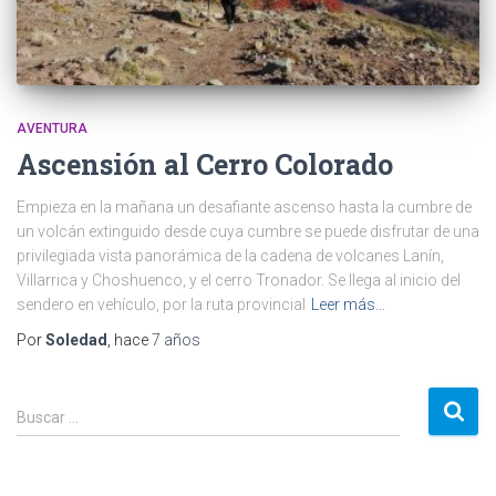
AVENTURA
Ascensión al Cerro Colorado
Empieza en la mañana un desafiante ascenso hasta la cumbre de
un volcán extinguido desde cuya cumbre se puede disfrutar de una
privilegiada vista panorámica de la cadena de volcanes Lanín,
Villarrica y Choshuenco, y el cerro Tronador. Se llega al inicio del
sendero en vehículo, por la ruta provincial
Leer más…
Por
Soledad
, hace
7 años
B
Buscar …
u
s
c