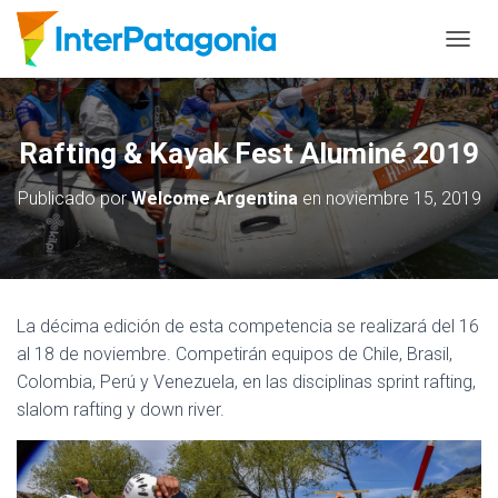
C
A
M
B
I
Rafting & Kayak Fest Aluminé 2019
A
R
Publicado por
Welcome Argentina
en
noviembre 15, 2019
M
O
D
O
D
E
La décima edición de esta competencia se realizará del 16
N
A
al 18 de noviembre. Competirán equipos de Chile, Brasil,
V
Colombia, Perú y Venezuela, en las disciplinas sprint rafting,
E
slalom rafting y down river.
G
A
C
I