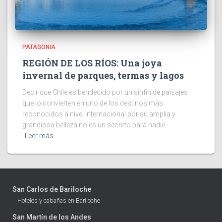
PATAGONIA
REGIÓN DE LOS RÍOS: Una joya
invernal de parques, termas y lagos
Decir que Chile es bendecido por un sinfín de paisajes
que lo convierten en uno de los destinos más
reconocidos a nivel internacional por su amplia y
grandiosa belleza no es un secreto para nadie.
Leer más…
San Carlos de Bariloche
Hoteles y cabañas en Bariloche
San Martín de los Andes