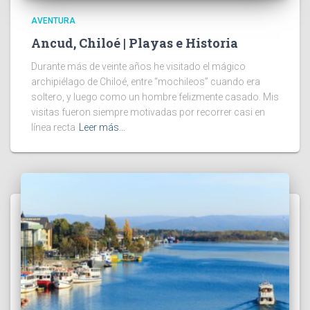
AVENTURA
Ancud, Chiloé | Playas e Historia
Durante más de veinte años he visitado el mágico
archipiélago de Chiloé, entre “mochileos” cuando era
soltero, y luego como un hombre felizmente casado. Mis
visitas fueron siempre motivadas por recorrer casi en
línea recta
Leer más…