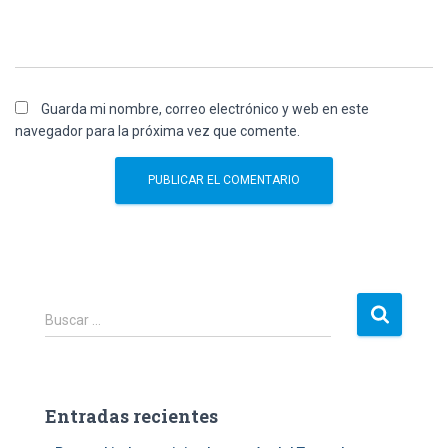
Guarda mi nombre, correo electrónico y web en este
navegador para la próxima vez que comente.
B
Buscar …
u
s
c
a
Entradas recientes
r
: